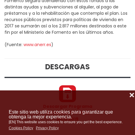
Fomento seguirá atendiendo con estos fondos a las
distintas ayudas y subvenciones al alquiler, al pago de
préstamos y a la rehabilitación que contempla el plan. Los
recursos públicos previstos para políticas de vivienda en
2017 se sumarán así a los 2.817 millones destinados a este
fin por el Ministerio de Fomento en los últimos años.
(Fuente:
www.anerr.es
)
DESCARGAS
❌
Descargar Programa
Este sitio web utiliza cookies para garantizar que
Jornadas Técnicas
obtenga la mejor experiencia.
SICO 2019
[EN] This website uses cookies to ensure you get the best experience.
Cookies Policy
Privacy Policy