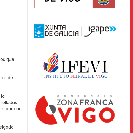
ios que
adas de
 la
rrolladas
yen para un
Delgado,