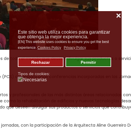
❌
Este sitio web utiliza cookies para garantizar
que obtenga la mejor experiencia.
[EN] This website uses cookies to ensure you get the best
experience.
Cookies Policy
Privacy Policy
res de todo el mundo que deseen divulgar sus productos o servic
Rechazar
Permitir
Tipos de cookies:
le (PCS) organizará unas conferencias incorporadas en las Jorn
Necesarias
rtos y profesionales de las más distintas áreas relacionadas con
e como la rehabilitación de edificios y nuevas tecnologías desa
ndo que deseen divulgar sus productos o servicios que contribu
jornadas, con la participación de la Arquitecta Aline Guerreiro 