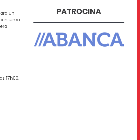
PATROCINA
para un
e consumo
será
as 17h00,