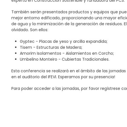
experta en Construcción Sostenible y fundadora del PCS.
También serán presentados productos y equipos que puedan
mejor entorno edificado, proporcionando una mayor efici
de agua y la minimización de la generación de residuos. E
olvidado. Son ellos:
Gyptec - Placas de yeso y arcilla expandida;
Tisem - Estructuras de Madera;
Amorim Isolamentos - Aislamientos en Corcho;
Umbelino Monteiro - Cubiertas Tradicionales.
Esta conferencia se realizará en el ámbito de las jornadas
en el auditorio del IFEVI. Esperamos por su presencia!
Para poder acceder a las jornadas, por favor regístrese c