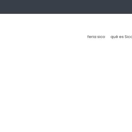
feria sico
qué es Sic