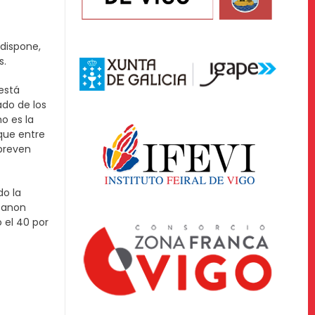
 dispone,
s.
 está
ado de los
o es la
 que entre
 preven
do la
 canon
o el 40 por